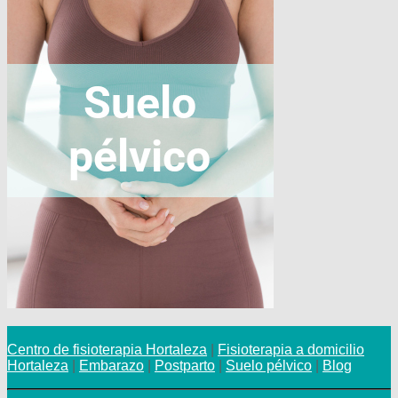
Centro de fisioterapia Hortaleza
|
Fisioterapia a domicilio
Hortaleza
|
Embarazo
|
Postparto
|
Suelo pélvico
|
Blog